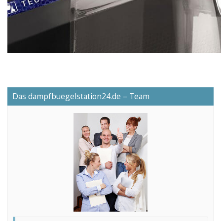
Das dampfbuegelstation24.de – Team