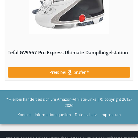
Tefal GV9567 Pro Express Ultimate Dampfbügelstation
Preis bei
prüfen*
*Hierbei handelt es sich um
Amazon-Affiliate-Links
| © copyright 2012-
2026
Kontakt
Informationsquellen
Datenschutz
Impressum