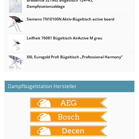
Brabantia 321962 Bügeltisch 124×45,
Dampfstationsablage
Siemens TN10100N Aktiv-Bügeltisch active board
Leifheit 76081 Bügeltisch AirActive M grau
XXL Eurogold Profi Bügeltisch „Professional Harmony“
Dampfbügelstation Hersteller